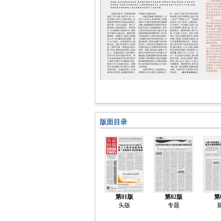
版面目录
第01版
第02版
第
头版
专题