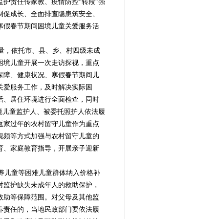
护责任传家教、疫情防控“转段”强
制促成长、全面排查隐患筑安全、
寒假春节期间困境儿童关爱服务活
量，依托市、县、乡、村四级未成
困境儿童开展一次走访探视，重点
保障、健康状况、寒假春节期间儿
关爱服务工作，及时解决实际困
活、居住环境进行全面检查，同时
境儿童监护人、被委托照护人依法履
返家过年的农村留守儿童作为重点
视频等方式加强与农村留守儿童的
育、家庭教育指导，开展亲子迎新
养儿童等困难儿童群体纳入价格补
对监护缺失未成年人的救助保护，
第08版
第10版
第11版
第12版
第
救助等保障范围。对父母及其他监
特别报道
特别报道
新闻
公益资讯
养责任的，当地民政部门要依法履