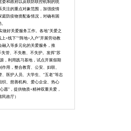
党委和政府以及联防联控机制的统
系关注的重点对象范围，加强疫情
家庭防疫物资配备情况，对确有困
助。
做好关爱服务工作。各地“关爱之
上+线下”“阵地+入户”开展劳动教
会融入等多元化的关爱服务，推
不失管、不失教、不失护。发挥“苏
资源，利用践习基地，试点开展假期
制作用，整合教育、公安、妇联、
、医护人员、大学生、“五老”等志
组织、慈善机构、爱心企业、热心
心愿”，提供物质+精神双重关爱，
省民政厅）