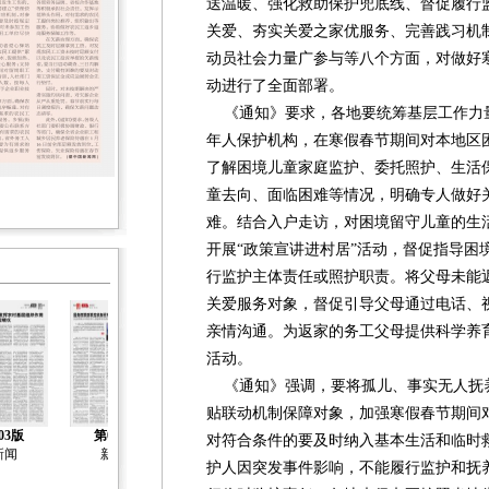
送温暖、强化救助保护兜底线、督促履行监
关爱、夯实关爱之家优服务、完善践习机
动员社会力量广参与等八个方面，对做好
动进行了全面部署。
《通知》要求，各地要统筹基层工作力
年人保护机构，在寒假春节期间对本地区
了解困境儿童家庭监护、委托照护、生活
童去向、面临困难等情况，明确专人做好
难。结合入户走访，对困境留守儿童的生
开展“政策宣讲进村居”活动，督促指导困
行监护主体责任或照护职责。将父母未能
关爱服务对象，督促引导父母通过电话、
亲情沟通。为返家的务工父母提供科学养
活动。
《通知》强调，要将孤儿、事实无人抚
贴联动机制保障对象，加强寒假春节期间
03版
第04版
第05版
第06版
第07版
对符合条件的要及时纳入基本生活和临时
新闻
新闻
新闻
新闻
新闻
护人因突发事件影响，不能履行监护和抚