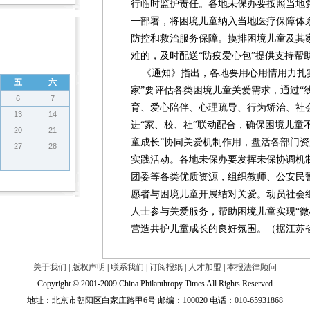
行临时监护责任。各地未保办要按照当地
一部署，将困境儿童纳入当地医疗保障体
防控和救治服务保障。摸排困境儿童及其
难的，及时配送“防疫爱心包”提供支持帮
《通知》指出，各地要用心用情用力扎实
五
六
家”要评估各类困境儿童关爱需求，通过“线
6
7
育、爱心陪伴、心理疏导、行为矫治、社
13
14
进“家、校、社”联动配合，确保困境儿童
20
21
童成长”协同关爱机制作用，盘活各部门
27
28
实践活动。各地未保办要发挥未保协调机
团委等各类优质资源，组织教师、公安民警
愿者与困境儿童开展结对关爱。动员社会
人士参与关爱服务，帮助困境儿童实现“微
营造共护儿童成长的良好氛围。（据江苏
关于我们
|
版权声明
|
联系我们
|
订阅报纸
|
人才加盟
|
本报法律顾问
Copyright © 2001-2009 China Philanthropy Times All Rights Reserved
地址：北京市朝阳区白家庄路甲6号 邮编：100020 电话：010-65931868