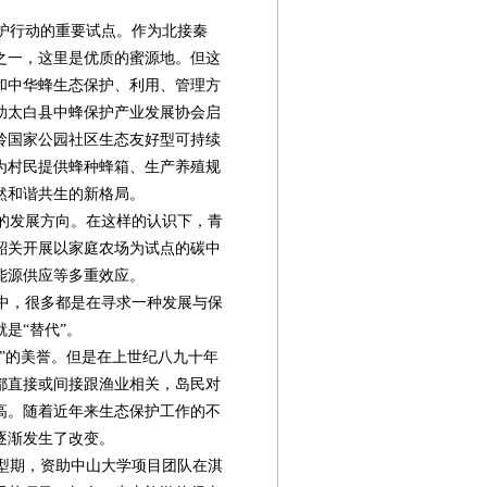
护行动的重要试点。作为北接秦
之一，这里是优质的蜜源地。但这
和中华蜂生态保护、利用、管理方
助太白县中蜂保护产业发展协会启
岭国家公园社区生态友好型可持续
为村民提供蜂种蜂箱、生产养殖规
然和谐共生的新格局。
的发展方向。在这样的认识下，青
韶关开展以家庭农场为试点的碳中
能源供应等多重效应。
中，很多都是在寻求一种发展与保
是“替代”。
”的美誉。但是在上世纪八九十年
都直接或间接跟渔业相关，岛民对
高。随着近年来生态保护工作的不
逐渐发生了改变。
型期，资助中山大学项目团队在淇