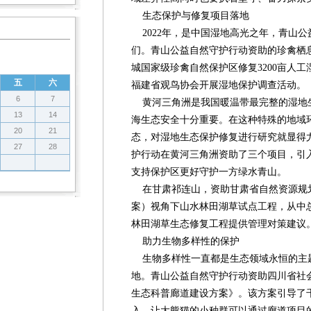
生态保护与修复项目落地
2022年，是中国湿地高光之年，青山
们。青山公益自然守护行动资助的珍禽栖
城国家级珍禽自然保护区修复3200亩人
五
六
福建省观鸟协会开展湿地保护调查活动。
6
7
黄河三角洲是我国暖温带最完整的湿地
13
14
海生态安全十分重要。在这种特殊的地域
20
21
态，对湿地生态保护修复进行研究就显得
27
28
护行动在黄河三角洲资助了三个项目，引
支持保护区更好守护一方绿水青山。
在甘肃祁连山，资助甘肃省自然资源规划
案）视角下山水林田湖草试点工程，从中
林田湖草生态修复工程提供管理对策建议
助力生物多样性的保护
生物多样性一直都是生态领域永恒的主
地。青山公益自然守护行动资助四川省社
生态科普廊道建设方案》。该方案引导了
入，让大熊猫的小种群可以通过廊道项目