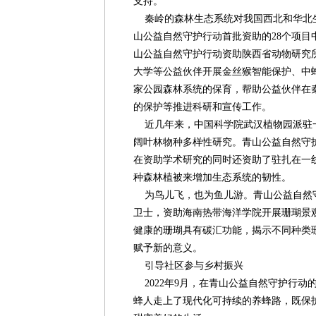
支持。
秦岭的森林生态系统对我国西北和华北
山公益自然守护行动首批资助的28个项目
山公益自然守护行动资助陕西省动物研究
大学等公益伙伴开展金丝猴智能保护、中
家公园森林系统的保育，帮助公益伙伴在
的保护等推进科研和宣传工作。
近几年来，中国科学院武汉植物园派驻
阔叶林物种多样性研究。青山公益自然守
在资助学术研究的同时还资助了驻扎在一
种森林植被来增加生态系统的韧性。
为鸟儿飞，也为鱼儿游。青山公益自然
卫士，资助海南热带海洋学院开展珊瑚景
健康的珊瑚具有碳汇功能，揭示不同种类
赋予新的意义。
引导社区参与乡村振兴
2022年9月，在青山公益自然守护行动
蜂人走上了现代化可持续的养蜂路，既保护