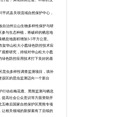
川平武县关坝流域自然保护中心，
族自治州云山生物多样性保护与研
区参与生态种植，将破碎的栖息地
栖息地面积增加3-5平方公里。
农架华山松大小蠹绿色防控技术应
了观察研究，持续对华山松大小蠹
的绿色防控应用技术打下良好的基
区昆虫多样性调查监测项目，填补
使该区的昆虫监测迈向一个新台
护行动在梅花鹿、黑熊监测与栖息
，提高社会公众意识等方面资助开
北五峰后国家自然保护区黑熊专项
，让相关领域的新探索有了后续的