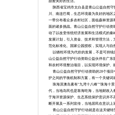
甜蜜美好的生活。
陕西省宝鸡市太白县是青山公益自然守
川、南连巴蜀，生态环境最为良好的地区
一带分布着众多农村社区，面临森林资源
面的诸多挑战。青山公益自然守护行动资
动了以改变传统经济发展和生活模式的秦
发展计划，引入资金、技术和管理方法，
范化标准化、国家公园授权，实现人与自
以牺牲环境为代价的发展，不是可持续
山公益自然守护行动资助公益伙伴在广东
和农村环境整治项目，以实现环境保护、
青山公益自然守护行动资助的28个项目
护之间的平衡机制和方案，有一个关键词就
珠海淇澳岛素有“九湾十八峰”“珠海十景
代，当地岛民也是靠海吃海，当地财政入
于海洋资源保护、生态系统保护意识并不
断开展及一系列宣传，当地居民在意识上
青山公益自然守护行动就是在这关键转