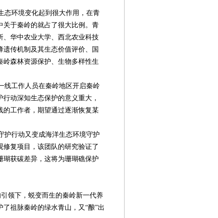
生态环境变化起到很大作用，在青
中关于秦岭的就占了很大比例。青
所、华中农业大学、西北农业科技
蜂遗传机制及其生态价值评价、国
秦岭森林资源保护、生物多样性生
一线工作人员在秦岭地区开启秦岭
护行动深知生态保护的意义重大，
线的工作者，期望通过逐渐恢复某
守护行动又变成海洋生态环境守护
观修复项目，该团队的研究验证了
珊瑚获碳差异，这将为珊瑚礁保护
的引领下，蜕变而生的秦岭新一代养
了祖脉秦岭的绿水青山，又“酿”出