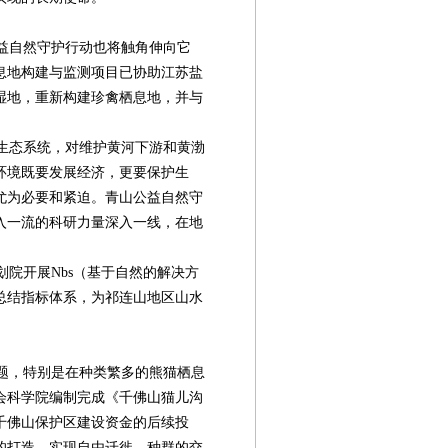
公益自然守护行动也将触角伸向它
息地构建与监测项目已协助江苏盐
工湿地，重新构建珍禽栖息地，并与
生态系统，对维护黄河下游和黄渤
环境既要发展经济，更要保护生
尤为必要和紧迫。青山公益自然守
入一流的科研力量深入一线，在地
院开展Nbs（基于自然的解决方
总结指标体系，为祁连山地区山水
。
题，特别是在种类繁多的熊猫栖息
会科学院编制完成《千佛山猫儿沟
千佛山保护区建设资金的后续投
的打造，实现自由迁徙、种群的交