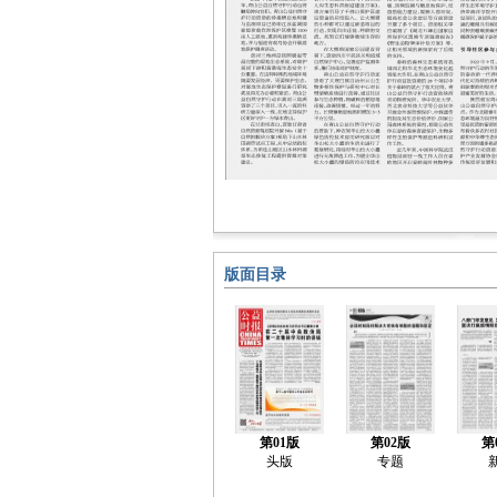
版面目录
第01版
第02版
第
头版
专题