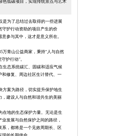
绿色低碳项目，实现传统景点与艺术
仅仅是为了总结过去取得的一些进展
然守护行动资助的项目产生的价
愿意参与其中，这才是意义所在。
85万青山公益商家，秉持“人与自然
然守护行动”。
在生态系统碳汇、固碳和适应气候
护和修复、周边社区生计替代、一
决方案为路径，切实提升保护地生
力，建设人与自然和谐共生的美丽
为在地的生态保护力量。无论是生
产业发展与自然保护之间的路径，
第08版
第10版
第11版
第12版
第
特别报道
特别报道
新闻
公益资讯
联系，都将是一个见效周期长、区
实现的长期使命。