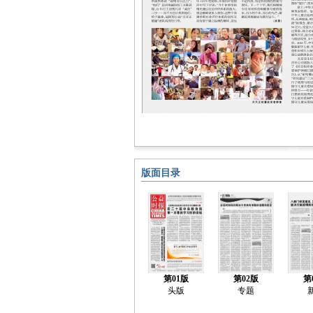
版面目录
第01版
第02版
第
头版
专题