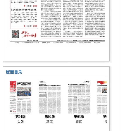
版面目录
第01版
第02版
第03版
第04版
头版
新闻
新闻
党建