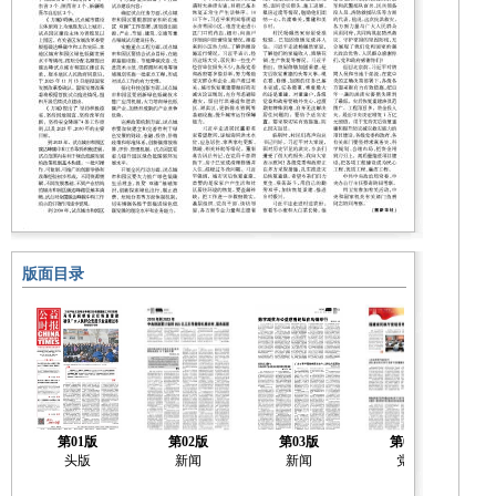
版面目录
第01版
第02版
第03版
第04版
头版
新闻
新闻
党建