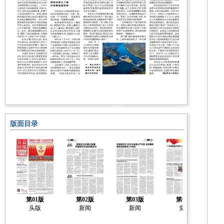
版面目录
第01版
第02版
第03版
第04版
头版
新闻
新闻
党建