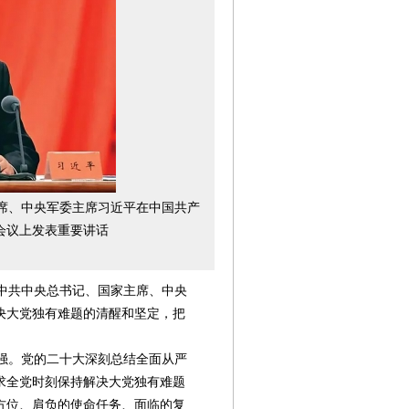
主席、中央军委主席习近平在中国共产
会议上发表重要讲话
表中共中央总书记、国家主席、中央
决大党独有难题的清醒和坚定，把
强。党的二十大深刻总结全面从严
第08版
第09版
第10版
第11版
第
新闻
新闻
新闻
新闻
求全党时刻保持解决大党独有难题
方位、肩负的使命任务、面临的复