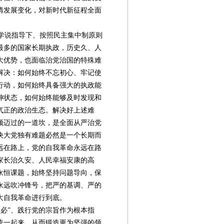
情发展变化，对新时代新征程全面
学说指导下、按照民主集中制原则
最多的国家长期执政，历史久、人
大优势，也面临治党治国的特殊难
解决：如何始终不忘初心、牢记使
行动，如何始终具备强大的执政能
神状态，如何始终能够及时发现和
气正的政治生态。解决好上述难
须迈过的一道坎，是全面从严治党
决大党独有难题必然是一个长期而
远在路上，党的自我革命永远在路
家长治久安、人民幸福安康的高
永恒课题，始终坚持问题导向，保
永远吹冲锋号，把严的基调、严的
大自我革命进行到底。
必”、践行党的宗旨作为根本指
统一起来，从而锻造更为坚强的领