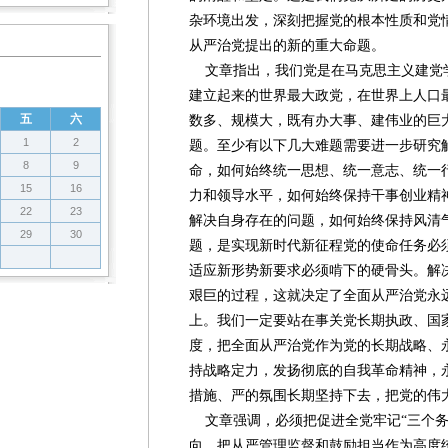
杂环境出发，深刻把握党的根本性质和党
从严治党提出的新的重大命题。
文章指出，我们党是在马克思主义建党
建立起来的世界最大政党，在世界上人口
五
六
数多、规模大，既有办大事、建伟业的巨
1
2
题。至少有以下几大难题需要进一步研究
8
9
命，如何始终统一思想、统一意志、统一
15
16
力和领导水平，如何始终保持干事创业精
22
23
解决自身存在的问题，如何始终保持风清
29
30
题，是实现新时代新征程党的使命任务必
适应新形势新要求必须啃下的硬骨头。解
艰巨的过程，这就决定了全面从严治党永
上。我们一定要站在事关党长期执政、国
度，把全面从严治党作为党的长期战略、
持战略定力，发扬彻底的自我革命精神，
措施、严的氛围长期坚持下去，把党的伟
文章强调，必须把促进全党牢记“三个务
向，把从严管理监督和鼓励担当作为高度