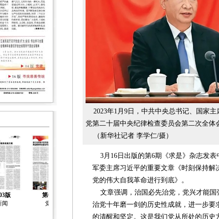
2023年1月9日，中共中央总书记、国家
党第二十届中央纪律检查委员会第二次全体
（新华社记者 李学仁/摄）
3月16日出版的第6期《求是》杂志发
军委主席习近平的重要文章《时刻保持解
党的伟大自我革命进行到底》。
文章强调，治国必先治党，党兴才能国
03版
第04版
第05版
第06版
第07版
新闻
党建
社会治理
社会工作
社会工作
治党十年磨一剑的历史性成就，进一步要
的清醒和坚定。这是我们党从所处的历史