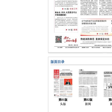
版面目录
第01版
第02版
第
头版
新闻