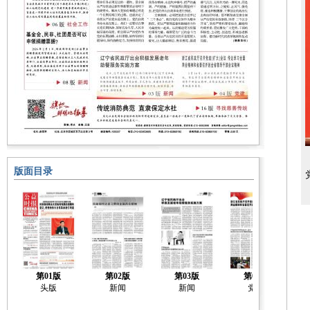
版面目录
第01版
第02版
第03版
第04版
头版
新闻
新闻
党建