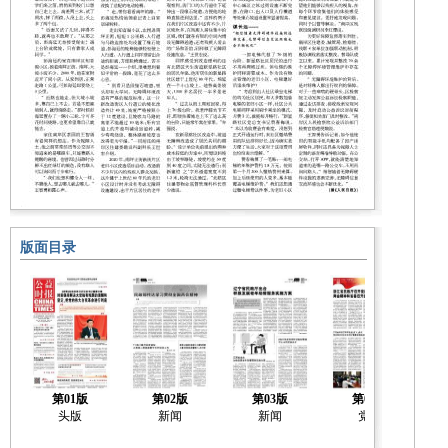
版面目录
第01版
第02版
第03版
第04版
头版
新闻
新闻
党建