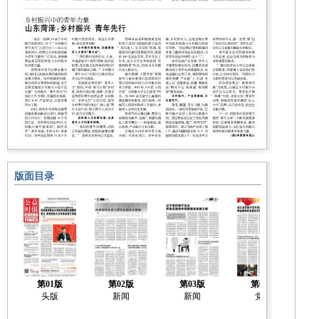
版面目录
第01版
第02版
第03版
第04版
头版
新闻
新闻
党建