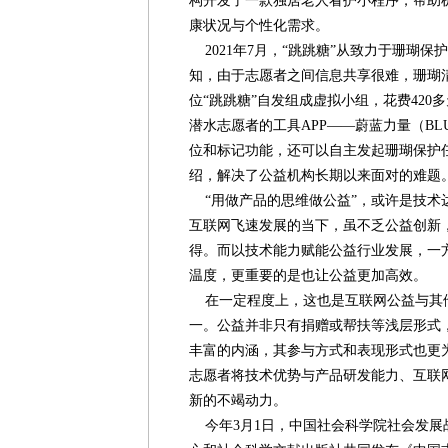
构开发了一款独居老人看护小程序，帮助
康状况与个性化需求。
2021年7月，“跳跳糖”从致力于珊瑚保
知，由于志愿者之间信息共享很难，珊瑚清
位“跳跳糖”自发组成虚拟小组，花费42
潜水志愿者的工具APP——蔚蓝力量（BLU
位和标记功能，还可以自主发起珊瑚保护
绍，解决了公益机构长期以来面对的难题
“用做产品的思维做公益”，或许是技术
互联网飞速发展的当下，虽不乏公益创新
得。而以技术能力赋能公益行业发展，一
温度，更重要的是也让公益更加高效。
在一定程度上，这也是互联网公益与其
一。公益并非只有捐赠或帮扶等浅层形式
丰富的内涵，其参与方式和表现形式也更
志愿者将技术优势与产品研发能力、互联
新的不竭动力。
今年3月1日，中国社会科学院社会发展