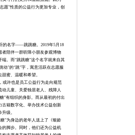
志愿”性质的公益行为更加专业，创
。
名字——跳跳糖。2019年5月18
愿者陪伴一群听障小朋友参观博物
端。而“跳跳糖”这个名字就来自其
跳动”的“跳”字，寓意活跃在志愿服
去甜蜜、温暖和希望。
，或许也是员工公益行为走向规范
流动儿童、关爱独居老人、残障人
糖”有组织的身影。而从最初的付出
力古籍数字化、举办技术公益创新
步升级。
糖”为身边的老年人送上了《银龄
会的脚步。同时，他们还为公益机