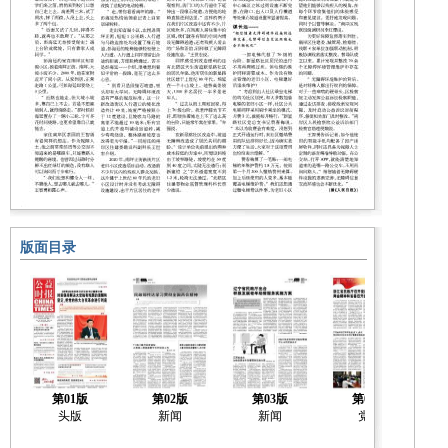
版面目录
第01版
第02版
第03版
第04版
头版
新闻
新闻
党建