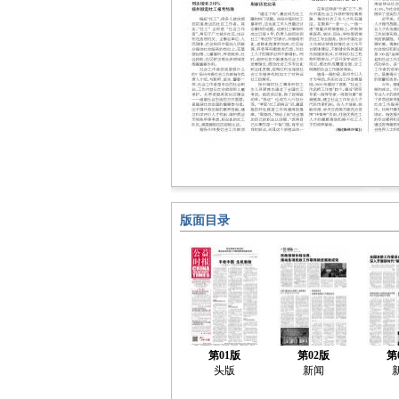
版面目录
第01版
第02版
第
头版
新闻