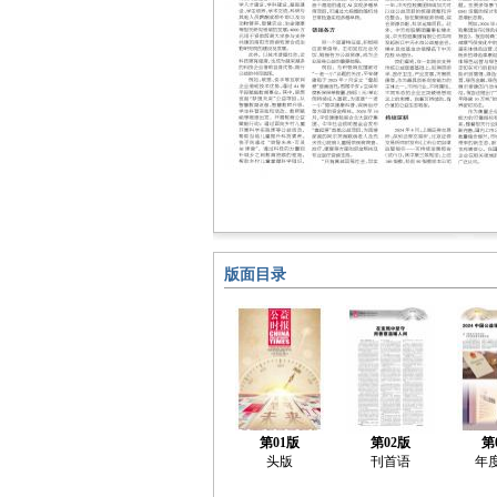
版面目录
第01版
第02版
第
头版
刊首语
年