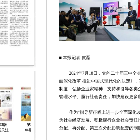
■ 本报记者 皮磊
2024年7月18日，党的二十届三中全
面深化改革 推进中国式现代化的决定》
制度，弘扬企业家精神，支持和引导各类
管理水平、履行社会责任，加快建设更多
作为“指导新征程上进一步全面深化改
为社会经济发展、积极履行企业社会责任
03版
第04版
第05版
第06版
第07版
分配、再分配、第三次分配协调配套的制
度关注
年度关注
年度关注
社会工作
基金会