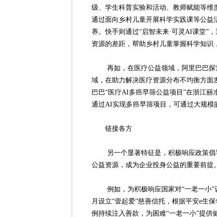
级、学生科普实验和活动、教师赋能等维
通过面向乡村儿童开展科学实践课等公益
养。快手则通过“启智未来·可灵AI课堂”
资源的差距，帮助乡村儿童掌握科学知识
再如，在医疗公益领域，阿里巴巴探索
域，在助力解决医疗资源分布不均衡方面发
巴巴“医疗AI多癌早筛公益项目”在浙江
通过AI实现多癌早筛项目，可通过大规模
链接各方
另一个显著特征是，积极响应政策倡导
公益资源，成为企业投身公益的重要前提
例如，为积极响应国家对“一老一小”议题
月设立“壹起爱”慈善信托，根据平安e生保
例持续注入善款，为困难“一老一小”提供