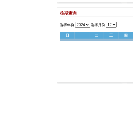
往期查询
选择年份
选择月份
日
一
二
三
四