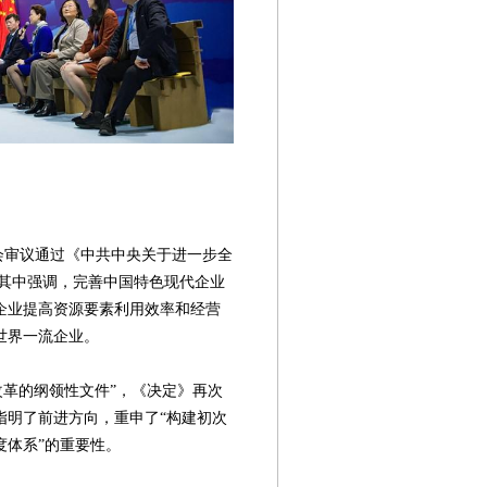
会审议通过《中共中央关于进一步全
，其中强调，完善中国特色现代企业
企业提高资源要素利用效率和经营
世界一流企业。
革的纲领性文件”，《决定》再次
指明了前进方向，重申了“构建初次
第08版
第09版
第10版
第11版
第
度体系”的重要性。
企业向善
大额捐赠
互联网公益
公益项目
慈