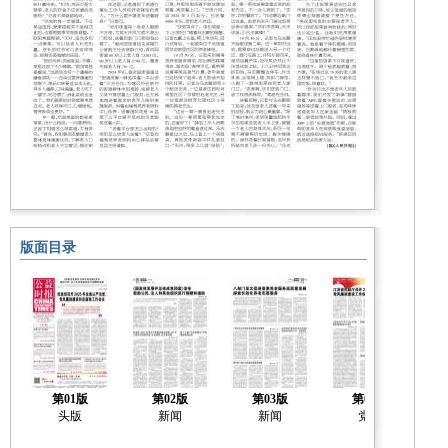
版面目录
第01版
第02版
第03版
第04版
头版
新闻
新闻
党建