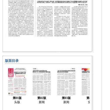
版面目录
第01版
第02版
第03版
第04版
头版
新闻
新闻
党建