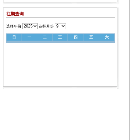
往期查询
选择年份
选择月份
日
一
二
三
四
五
六