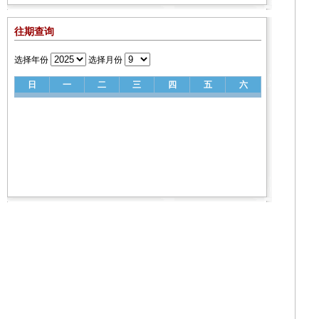
往期查询
选择年份
选择月份
日
一
二
三
四
五
六