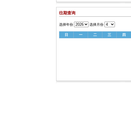
往期查询
选择年份
选择月份
日
一
二
三
四