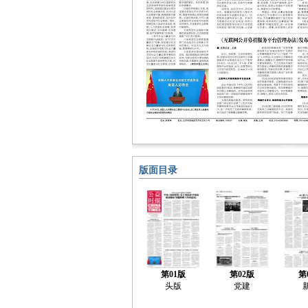
版面目录
第01版
第02版
第
头版
党建