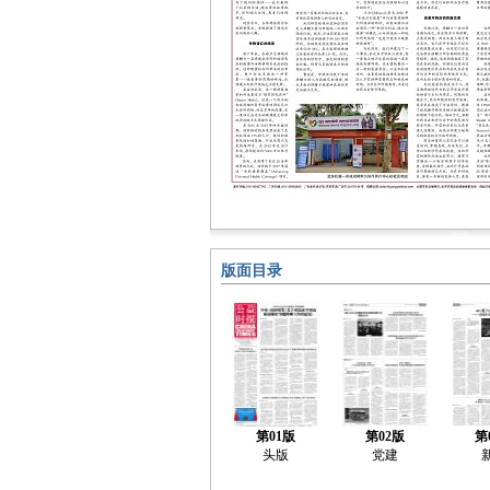
版面目录
第01版
第02版
第
头版
党建