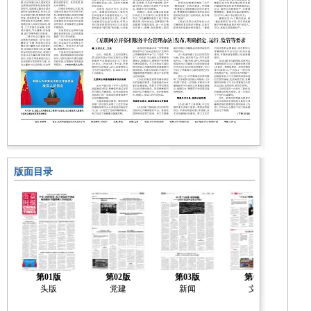
版面目录
第01版
第02版
第03版
第04版
头版
党建
新闻
文化