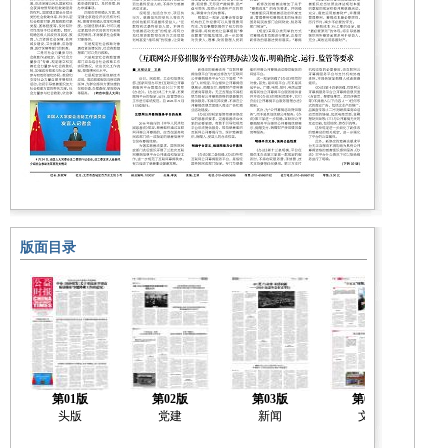
版面目录
第01版
第02版
第03版
第04版
头版
党建
新闻
文化