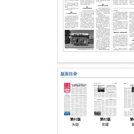
版面目录
第01版
第02版
第
头版
党建