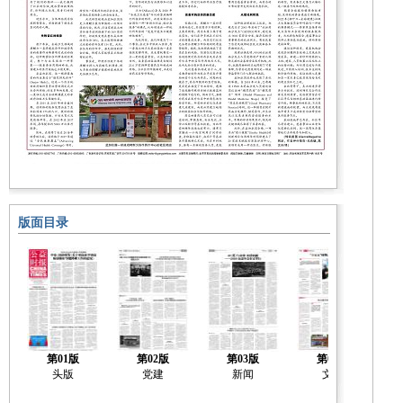
版面目录
第01版
第02版
第03版
第04版
头版
党建
新闻
文化