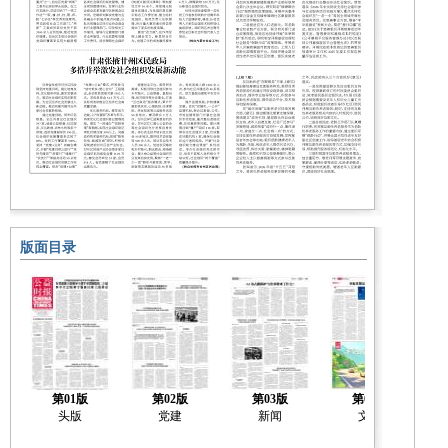
版面目录
第01版
第02版
第03版
第04版
头版
党建
新闻
文化