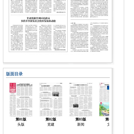
版面目录
第01版
第02版
第03版
第04版
头版
党建
新闻
文化