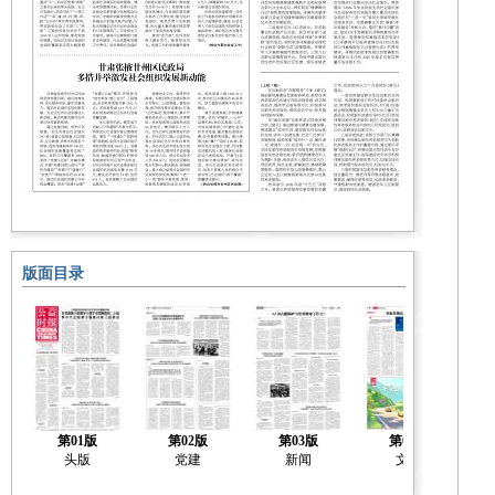
版面目录
第01版
第02版
第03版
第04版
头版
党建
新闻
文化