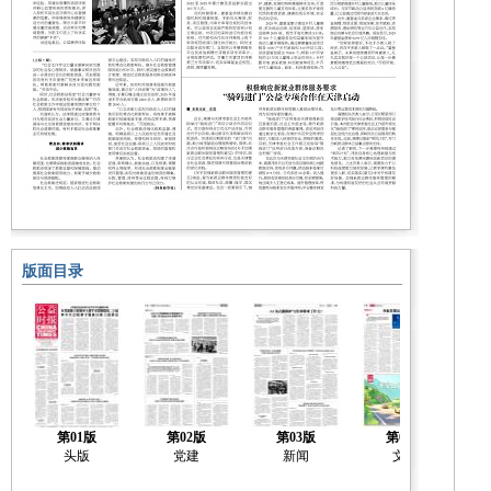
版面目录
第01版
第02版
第03版
第04版
头版
党建
新闻
文化