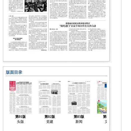
版面目录
第01版
第02版
第03版
第04版
头版
党建
新闻
文化