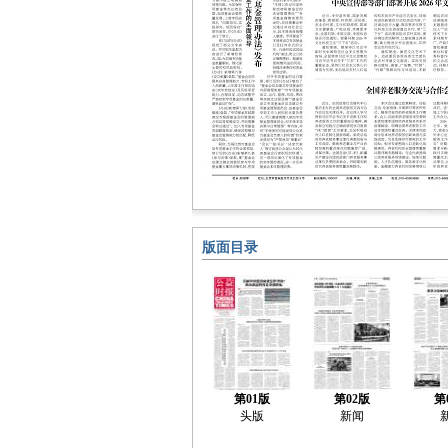
版面目录
第01版
第02版
第
头版
新闻