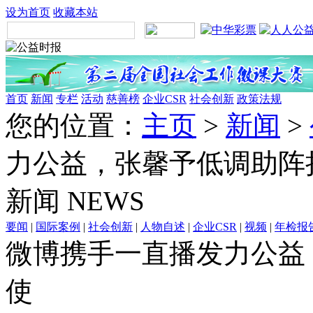
设为首页
收藏本站
首页
新闻
专栏
活动
慈善榜
企业CSR
社会创新
政策法规
您的位置：
主页
>
新闻
>
力公益，张馨予低调助阵
新闻
NEWS
要闻
|
国际案例
|
社会创新
|
人物自述
|
企业CSR
|
视频
|
年检报
微博携手一直播发力公益
使