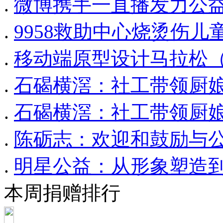
.
微博携手一直播发力公
.
9958救助中心烧烫伤儿
.
移动端原型设计马拉松（Ha
.
石碣横滘：社工带领厨娘
.
石碣横滘：社工带领厨娘
.
陈砺志：欢迎和鼓励与
.
明星公益：从形象塑造
本周捐赠排行