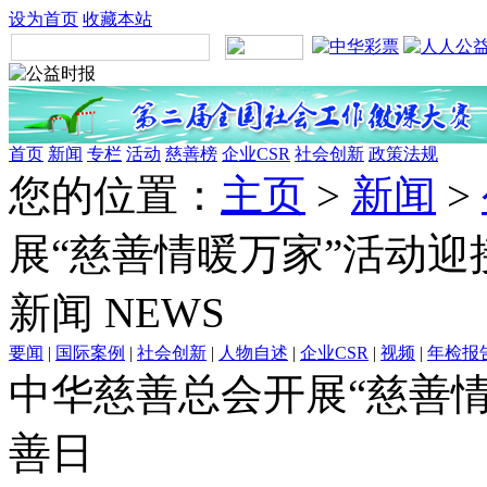
设为首页
收藏本站
首页
新闻
专栏
活动
慈善榜
企业CSR
社会创新
政策法规
您的位置：
主页
>
新闻
>
展“慈善情暖万家”活动
新闻
NEWS
要闻
|
国际案例
|
社会创新
|
人物自述
|
企业CSR
|
视频
|
年检报
中华慈善总会开展“慈善
善日