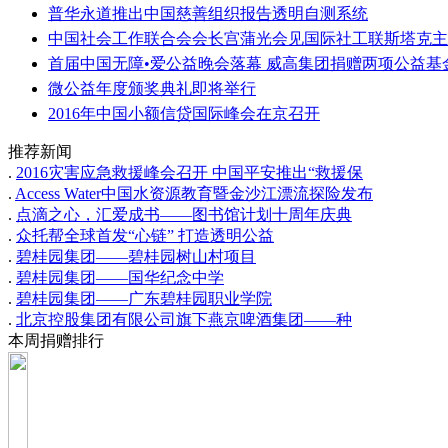
普华永道推出中国慈善组织报告透明自测系统
中国社会工作联合会会长宫蒲光会见国际社工联斯塔克主
首届中国无障•爱公益晚会落幕 威高集团捐赠两项公益基
微公益年度颁奖典礼即将举行
2016年中国小额信贷国际峰会在京召开
推荐新闻
.
2016灾害应急救援峰会召开 中国平安推出“救援保
.
Access Water中国水资源教育暨金沙江漂流探险发布
.
点滴之心，汇爱成书——图书馆计划十周年庆典
.
众托帮全球首发“心链” 打造透明公益
.
碧桂园集团——碧桂园树山村项目
.
碧桂园集团——国华纪念中学
.
碧桂园集团——广东碧桂园职业学院
.
北京控股集团有限公司旗下燕京啤酒集团——种
本周捐赠排行