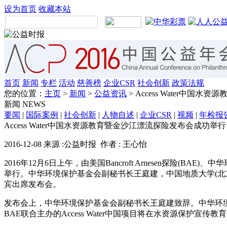
设为首页
收藏本站
首页
新闻
专栏
活动
慈善榜
企业CSR
社会创新
政策法规
您的位置：
主页
>
新闻
>
公益资讯
> Access Water中
新闻
NEWS
要闻
|
国际案例
|
社会创新
|
人物自述
|
企业CSR
|
视频
|
年检报
Access Water中国水资源教育暨金沙江漂流探险发布会成功举行
2016-12-08 来源 :公益时报 作者 : 王心怡
2016年12月6日上午，由美国Bancroft Arnesen探
举行。中华环境保护基金会副秘书长王庭建，中国地质大学(
宾出席发布会。
发布会上，中华环境保护基金会副秘书长王庭建致辞。中华环
BAE联合主办的Access Water中国项目将在水资源保护