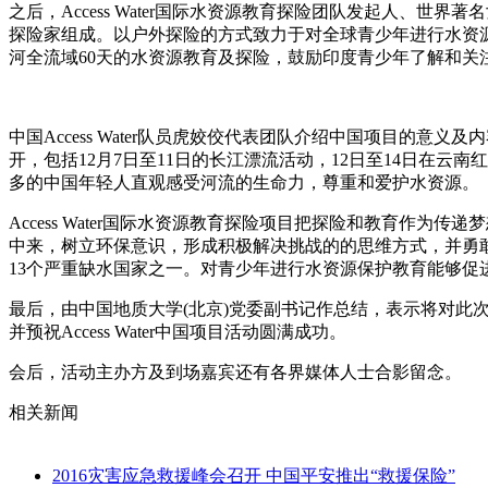
之后，Access Water国际水资源教育探险团队发起人、世界著名女探
探险家组成。以户外探险的方式致力于对全球青少年进行水资源教
河全流域60天的水资源教育及探险，鼓励印度青少年了解和关
中国Access Water队员虎姣佼代表团队介绍中国项目的意
开，包括12月7日至11日的长江漂流活动，12日至14日在
多的中国年轻人直观感受河流的生命力，尊重和爱护水资源。
Access Water国际水资源教育探险项目把探险和教育
中来，树立环保意识，形成积极解决挑战的的思维方式，并勇
13个严重缺水国家之一。对青少年进行水资源保护教育能够
最后，由中国地质大学(北京)党委副书记作总结，表示将对此
并预祝Access Water中国项目活动圆满成功。
会后，活动主办方及到场嘉宾还有各界媒体人士合影留念。
相关新闻
2016灾害应急救援峰会召开 中国平安推出“救援保险”