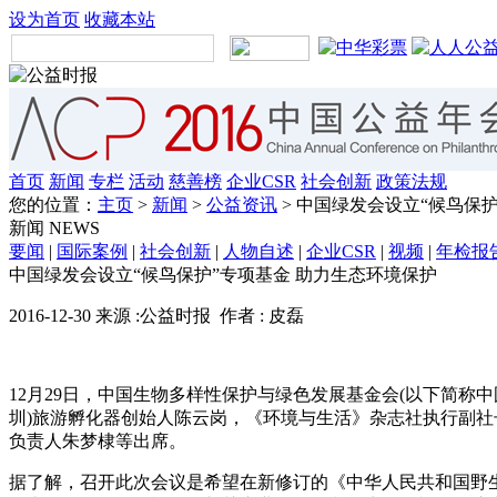
设为首页
收藏本站
首页
新闻
专栏
活动
慈善榜
企业CSR
社会创新
政策法规
您的位置：
主页
>
新闻
>
公益资讯
> 中国绿发会设立“候鸟保
新闻
NEWS
要闻
|
国际案例
|
社会创新
|
人物自述
|
企业CSR
|
视频
|
年检报
中国绿发会设立“候鸟保护”专项基金 助力生态环境保护
2016-12-30 来源 :公益时报 作者 : 皮磊
12月29日，中国生物多样性保护与绿色发展基金会(以下简
圳)旅游孵化器创始人陈云岗，《环境与生活》杂志社执行副
负责人朱梦棣等出席。
据了解，召开此次会议是希望在新修订的《中华人民共和国野生