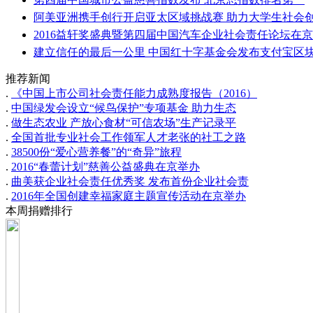
阿美亚洲携手创行开启亚太区域挑战赛 助力大学生社会
2016益轩奖盛典暨第四届中国汽车企业社会责任论坛在
建立信任的最后一公里 中国红十字基金会发布支付宝区
推荐新闻
.
《中国上市公司社会责任能力成熟度报告（2016）
.
中国绿发会设立“候鸟保护”专项基金 助力生态
.
做生态农业 产放心食材“可信农场”生产记录平
.
全国首批专业社会工作领军人才老张的社工之路
.
38500份“爱心营养餐”的“奇异”旅程
.
2016“春蕾计划”慈善公益盛典在京举办
.
曲美获企业社会责任优秀奖 发布首份企业社会责
.
2016年全国创建幸福家庭主题宣传活动在京举办
本周捐赠排行