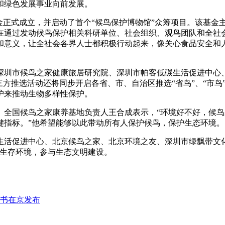
和绿色发展事业向前发展。
金正式成立，并启动了首个“候鸟保护博物馆”众筹项目。该基金
在通过发动候鸟保护相关科研单位、社会组织、观鸟团队和全社
和意义，让全社会各界人士都积极行动起来，像关心食品安全和
深圳市候鸟之家健康旅居研究院、深圳市帕客低碳生活促进中心
第三方推选活动还将同步开启各省、市、自治区推选“省鸟”、“市
护来推动生物多样性保护。
式。全国候鸟之家康养基地负责人王合成表示，“环境好不好，候
键指标。”他希望能够以此带动所有人保护候鸟，保护生态环境。
生活促进中心、北京候鸟之家、北京环境之友、深圳市绿飘带文化
护生存环境，参与生态文明建设。
皮书在京发布