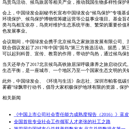
鸟赏鸟活动、候鸟旅居等相关产业，推动我国生物多样性保护
会上，中国绿发会副秘书长宣布中国绿发会“候鸟保护”专项基
环境保护、候鸟保护博物馆筹建运营等公益事业项目。基金旨
类与鸟相互依存，鸟类对维护生态系统平衡、繁荣的重要价值
色发展事业。
会议期间，中国绿发会携手北京候鸟之家旅游发展有限公司、
联合倡议发起了2017年中国“国鸟”第三方推选活动。据悉，
可以起到科普、宣传、教育的作用，带动护鸟热，通过候鸟保
当天还举办了2017北京候鸟高铁旅居深呼吸康养之旅启动仪
生态平衡，是一座城市、一个地区乃至一个国家生态文明的关
此外，中国绿发会、《环境与生活》杂志社、深圳市帕客低碳
雾霾”绿飘带行动书，倡导大家积极保护地球有限的资源，保
相关新闻
《中国上市公司社会责任能力成熟度报告（2016）》蓝
全国首批专业社会工作领军人才老张的社工之路
第四届中国城市公益慈善指数发布 北京总指数排名第一