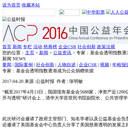
设为首页
收藏本站
首页
新闻
专栏
活动
慈善榜
企业CSR
社会创新
政策法规
您的位置：
主页
>
新闻
>
公益资讯
> 专家：基金会透明指数
新闻
NEWS
要闻
|
国际案例
|
社会创新
|
人物自述
|
企业CSR
|
视频
|
年检报
专家：基金会透明指数逐渐成为公众捐赠依据
2017-04-20 来源 :公益时报 作者 : 张明敏
“截至2017年4月13日，我国现有基金会5688家，净资产近
开与透明”研讨会上，清华大学苏世民书院副院长、公共管理
此次研讨会邀请了政府主管部门、知名学者以及公益基金会负
还邀请了美国基金会中心负责人分享了美国慈善透明的发展之