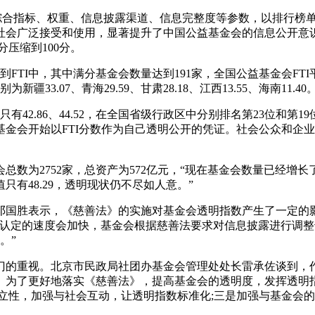
dex)，即FTI，是一套综合指标、权重、信息披露渠道、信息完整度等参
社会广泛接受和使用，显著提升了中国公益基金会的信息公开意
分压缩到100分。
入到FTI中，其中满分基金会数量达到191家，全国公益基金会FTI
分别为新疆33.07、青海29.59、甘肃28.18、江西13.55、海南11.40
只有42.86、44.52，在全国省级行政区中分别排名第23位和
金会开始以FTI分数作为自己透明公开的凭证。社会公众和企业
会总数为2752家，总资产为572亿元，“现在基金会数量已经
有48.29，透明现状仍不尽如人意。”
邓国胜表示，《慈善法》的实施对基金会透明指数产生了一定的
认定的速度会加快，基金会根据慈善法要求对信息披露进行调整
。”
门的重视。北京市民政局社团办基金会管理处处长雷承佐谈到，
。为了更好地落实《慈善法》，提高基金会的透明度，发挥透明
立性，加强与社会互动，让透明指数标准化;三是加强与基金会的