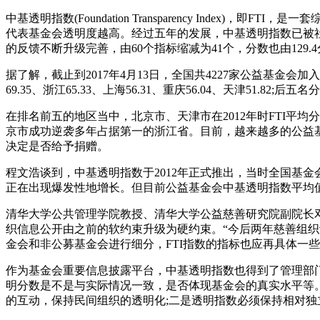
中基透明指数(Foundation Transparency In
代表基金会透明度越高。经过五年的发展，中基透明指数已被
的反馈不断升级完善，由60个指标缩减为41个，分数也由129.4
据了解，截止到2017年4月13日，全国共4227家公益基金会加
69.35、浙江65.33、上海56.31、重庆56.04、天津51.82;后五名
在排名前五的地区当中，北京市、天津市在2012年时FTI平均分
京市成功逆袭多年占据第一的浙江省。目前，越来越多的公益基
决定是否给予捐赠。
程文浩谈到，中基透明指数于2012年正式推出，当时全国基金
正在出现爆发性地增长。但目前公益基金会中基透明指数平均值只
清华大学公共管理学院教授、清华大学公益慈善研究院副院长
织信息公开由之前的软约束升级为硬约束。“今后两年慈善组织
金会和非公募基金会进行细分，FTI指数的指标也应再具体一些
作为基金会重要信息披露平台，中基透明指数也得到了管理部
明分数是不是与实际情况一致，是否体现基金会的真实水平等
的互动，保持民间组织的透明化;二是透明指数必须保持相对独