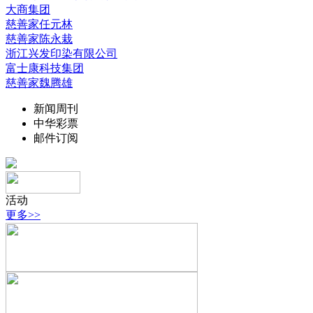
大商集团
慈善家任元林
慈善家陈永栽
浙江兴发印染有限公司
富士康科技集团
慈善家魏腾雄
新闻周刊
中华彩票
邮件订阅
活动
更多>>