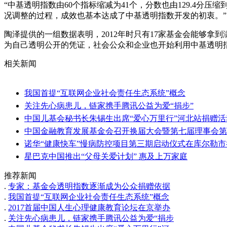
“中基透明指数由60个指标缩减为41个，分数也由129.4分
况调整的过程，成效也基本达成了中基透明指数开发的初衷。”
陶泽提供的一组数据表明，2012年时只有17家基金会能够拿到
为自己透明公开的凭证，社会公众和企业也开始利用中基透明
相关新闻
我国首提“互联网企业社会责任生态系统”概念
关注先心病患儿，链家携手腾讯公益为爱“捐步”
中国儿基会秘书长朱锡生出席“爱心万里行”河北站捐赠活
中国金融教育发展基金会召开换届大会暨第七届理事会第
诺华“健康快车”慢病防控项目第三期启动仪式在库尔勒市
星巴克中国推出“父母关爱计划” 惠及上万家庭
推荐新闻
.
专家：基金会透明指数逐渐成为公众捐赠依据
.
我国首提“互联网企业社会责任生态系统”概念
.
2017首届中国人生心理健康教育论坛在京举办
.
关注先心病患儿，链家携手腾讯公益为爱“捐步