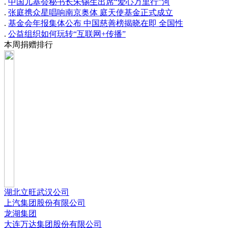
.
中国儿基会秘书长朱锡生出席“爱心万里行”河
.
张庭携众星唱响南京奥体 庭天使基金正式成立
.
基金会年报集体公布 中国慈善榜揭晓在即 全国性
.
公益组织如何玩转“互联网+传播”
本周捐赠排行
湖北立旺武汉公司
上汽集团股份有限公司
龙湖集团
大连万达集团股份有限公司