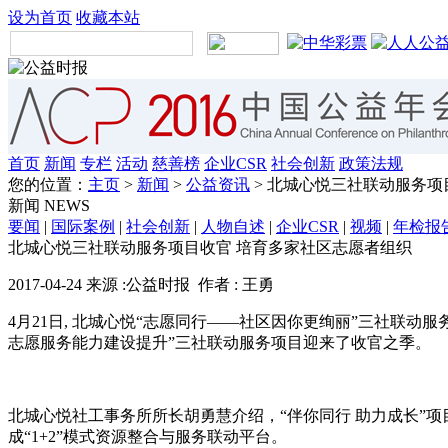
设为首页
收藏本站
首页
新闻
专栏
活动
慈善榜
企业CSR
社会创新
政策法规
您的位置：
主页
>
新闻
>
公益资讯
> 北城心悦三社联动服务项
新闻
NEWS
要闻
|
国际案例
|
社会创新
|
人物自述
|
企业CSR
|
视频
|
年检报
北城心悦三社联动服务项目收官 培育多家社区志愿者组织
2017-04-24 来源 :公益时报 作者 : 王勇
4月21日, 北城心悦“志愿同行——社区因你更绚丽”三社联动服
志愿服务能力建设提升”三社联动服务项目迎来了收官之季。
北城心悦社工事务所所长胡勇慧介绍，“伴你同行 助力成长”
成“1+2”模式资源整合与服务联动平台。