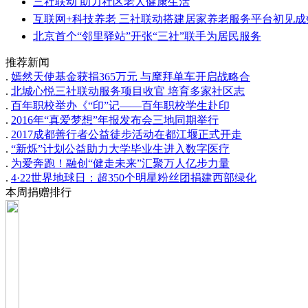
三社联动 助力社区老人健康生活
互联网+科技养老 三社联动搭建居家养老服务平台初见成
北京首个“邻里驿站”开张“三社”联手为居民服务
推荐新闻
.
嫣然天使基金获捐365万元 与摩拜单车开启战略合
.
北城心悦三社联动服务项目收官 培育多家社区志
.
百年职校举办《“印”记——百年职校学生赴印
.
2016年“真爱梦想”年报发布会三地同期举行
.
2017成都善行者公益徒步活动在都江堰正式开走
.
“新烁”计划公益助力大学毕业生进入数字医疗
.
为爱奔跑！融创“健走未来”汇聚万人亿步力量
.
4·22世界地球日：超350个明星粉丝团捐建西部绿化
本周捐赠排行