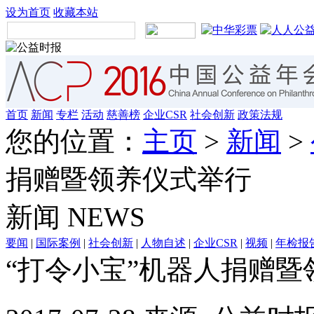
设为首页
收藏本站
首页
新闻
专栏
活动
慈善榜
企业CSR
社会创新
政策法规
您的位置：
主页
>
新闻
>
捐赠暨领养仪式举行
新闻
NEWS
要闻
|
国际案例
|
社会创新
|
人物自述
|
企业CSR
|
视频
|
年检报
“打令小宝”机器人捐赠暨