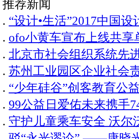
推荐新闻
.
“设计•生活”2017中
.
ofo小黄车宣布上线共
.
北京市社会组织系统先
.
苏州工业园区企业社会
.
“少年硅谷”创客教育公
.
99公益日爱佑未来携手
.
守护儿童乘车安全 沃尔沃
.
驳“永光谬论” ——康