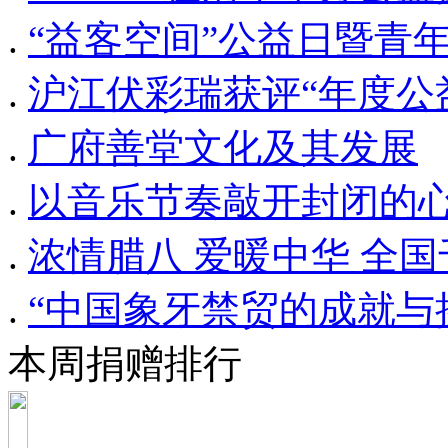
.
“益客空间”公益日暨青
.
沪江伏彩瑞获评“年度公
.
广府善堂文化及其发展
.
以音乐节奏敲开封闭的心
.
浓情腊八 爱暖中华 全
.
“中国象牙禁贸的成就与
本周捐赠排行