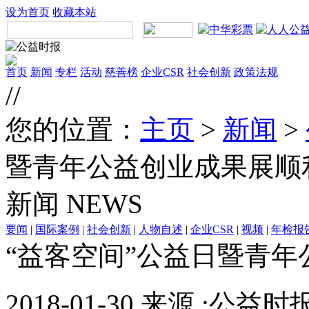
设为首页
收藏本站
首页
新闻
专栏
活动
慈善榜
企业CSR
社会创新
政策法规
//
您的位置：
主页
>
新闻
>
暨青年公益创业成果展顺
新闻
NEWS
要闻
|
国际案例
|
社会创新
|
人物自述
|
企业CSR
|
视频
|
年检报
“益客空间”公益日暨青
2018-01-30 来源 :公益时