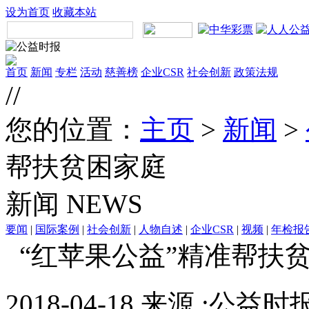
设为首页
收藏本站
首页
新闻
专栏
活动
慈善榜
企业CSR
社会创新
政策法规
//
您的位置：
主页
>
新闻
>
帮扶贫困家庭 ‍
新闻
NEWS
要闻
|
国际案例
|
社会创新
|
人物自述
|
企业CSR
|
视频
|
年检报
“红苹果公益”精准帮扶贫
2018-04-18 来源 :公益时