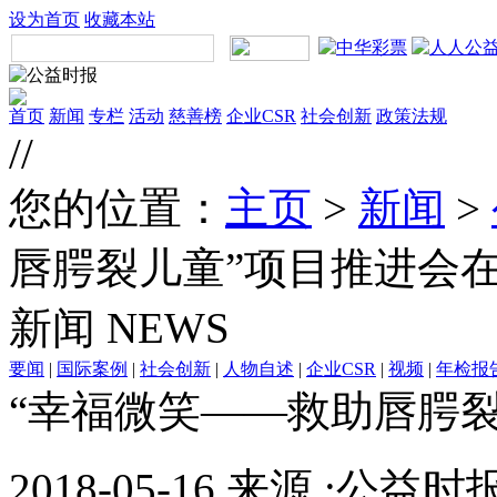
设为首页
收藏本站
首页
新闻
专栏
活动
慈善榜
企业CSR
社会创新
政策法规
//
您的位置：
主页
>
新闻
>
唇腭裂儿童”项目推进会
新闻
NEWS
要闻
|
国际案例
|
社会创新
|
人物自述
|
企业CSR
|
视频
|
年检报
“幸福微笑——救助唇腭
2018-05-16 来源 :公益