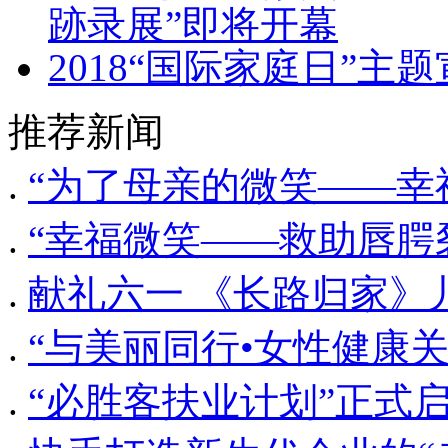
跡录展”即将开幕
2018“国际家庭日”
推荐新闻
.
“为了母亲的微笑——幸
.
“幸福微笑——救助唇腭
.
献礼六一 《长路归家》
.
“与美丽同行•女性健康关
.
“必胜客扶业计划”正式