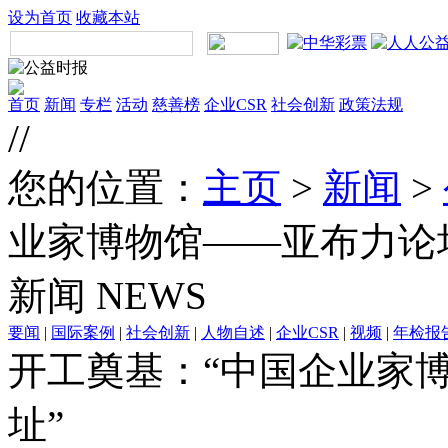
设为首页
收藏本站
首页
新闻
专栏
活动
慈善榜
企业CSR
社会创新
政策法规
//
您的位置：
主页
>
新闻
>
业家博物馆——亚布力论
新闻
NEWS
要闻
|
国际案例
|
社会创新
|
人物自述
|
企业CSR
|
视频
|
年检报
开工奠基：“中国企业家
址”