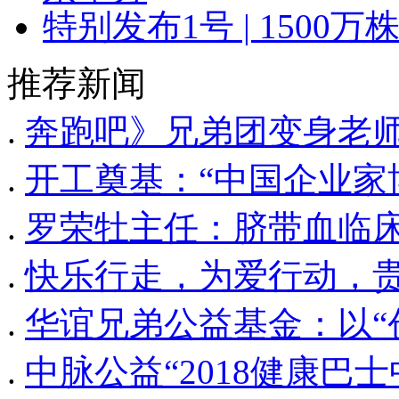
特别发布1号 | 1500
推荐新闻
.
奔跑吧》兄弟团变身老
.
开工奠基：“中国企业家
.
罗荣牡主任：脐带血临
.
快乐行走，为爱行动，贵
.
华谊兄弟公益基金：以“
.
中脉公益“2018健康巴