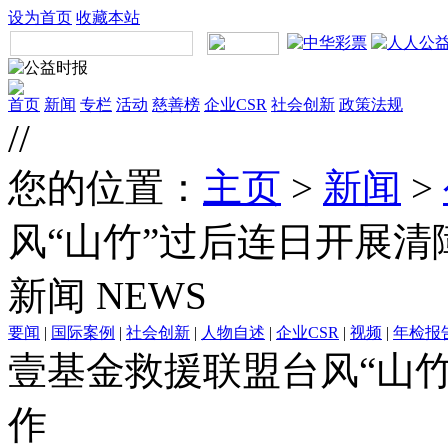
设为首页
收藏本站
首页
新闻
专栏
活动
慈善榜
企业CSR
社会创新
政策法规
//
您的位置：
主页
>
新闻
>
风“山竹”过后连日开展清
新闻
NEWS
要闻
|
国际案例
|
社会创新
|
人物自述
|
企业CSR
|
视频
|
年检报
壹基金救援联盟台风“山
作