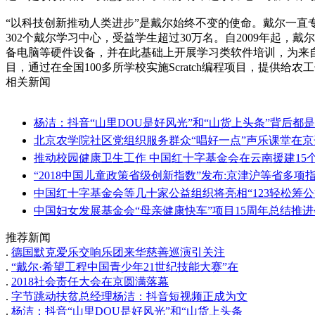
“以科技创新推动人类进步”是戴尔始终不变的使命。戴尔一直
302个戴尔学习中心，受益学生超过30万名。自2009年起
备电脑等硬件设备，并在此基础上开展学习类软件培训，为来自
目，通过在全国100多所学校实施Scratch编程项目，提
相关新闻
杨洁：抖音“山里DOU是好风光”和“山货上头条”背后都
北京农学院社区党组织服务群众“唱好一点”声乐课堂在京
推动校园健康卫生工作 中国红十字基金会在云南援建15个
“2018中国儿童政策省级创新指数”发布:京津沪等省多项
中国红十字基金会等几十家公益组织将亮相“123轻松筹公
中国妇女发展基金会“母亲健康快车”项目15周年总结推
推荐新闻
.
德国默克爱乐交响乐团来华慈善巡演引关注
.
“戴尔·希望工程中国青少年21世纪技能大赛”在
.
2018社会责任大会在京圆满落幕
.
字节跳动扶贫总经理杨洁：抖音短视频正成为文
.
杨洁：抖音“山里DOU是好风光”和“山货上头条