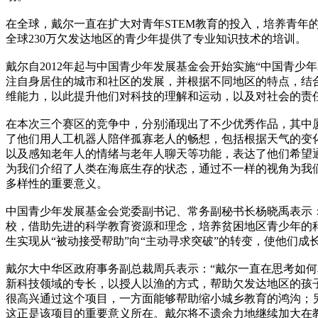
在全球，戴尔一直在扩大对青年STEM教育的投入，培养青
全球230万欠发达地区的青少年提供了专业知识技术的培训。
戴尔自2012年起与中国青少年发展基金会开始实施“中国青少年
注自身居住的城市和社区的发展，并根据不同地区的特点，结合
维能力，以此提升他们对科技的理解和运动，以及对社会的责
在本次三个赛区的竞争中，分别涌现出了不少优秀作品，其中厦门
了他们用人工机器人陪伴孤寡老人的畅想，包括根据天气的变
以及感知老年人的情绪与老年人聊天等功能，表达了他们希望
为我们介绍了人类在海底生存的状态，通过不一样的视角为我
多样性的重要意义。
中国青少年发展基金会党委副书记、常务副秘书长杨晓禹表示
校，借助先进的科学教育资源和理念，培养贫困地区青少年的
生实现从“被动接受帮助”向“主动寻求突破”的转变，使他们
戴尔大中华区政府事务副总裁周兵表示：“戴尔一直在思考如
新科技领域的专长，以授人以渔的方式，帮助欠发达地区的孩
很高兴通过这个项目，一方面能够帮助缩小城乡教育的鸿沟；
这正是该项目的重要意义所在。戴尔将不遗余力地继续加大在