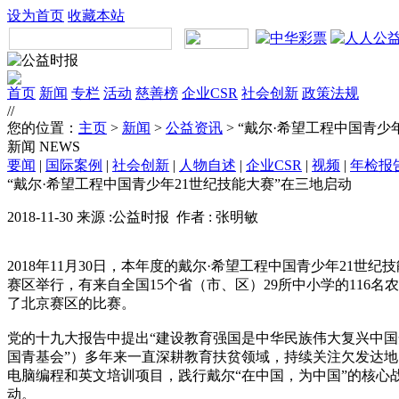
设为首页
收藏本站
首页
新闻
专栏
活动
慈善榜
企业CSR
社会创新
政策法规
//
您的位置：
主页
>
新闻
>
公益资讯
> “戴尔·希望工程中国青少
新闻
NEWS
要闻
|
国际案例
|
社会创新
|
人物自述
|
企业CSR
|
视频
|
年检报
“戴尔·希望工程中国青少年21世纪技能大赛”在三地启动
2018-11-30 来源 :公益时报 作者 : 张明敏
2018年11月30日，本年度的戴尔·希望工程中国青少年21
赛区举行，有来自全国15个省（市、区）29所中小学的11
了北京赛区的比赛。
党的十九大报告中提出“建设教育强国是中华民族伟大复兴中国
国青基会”）多年来一直深耕教育扶贫领域，持续关注欠发达地
电脑编程和英文培训项目，践行戴尔“在中国，为中国”的核心战
动。