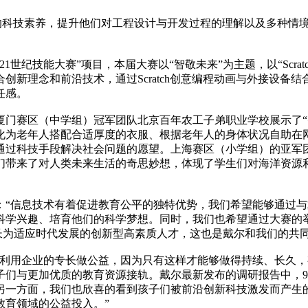
年的科技素养，提升他们对工程设计与开发过程的理解以及多种情
21世纪技能大赛”项目，本届大赛以“智敬未来”为主题，以“Scr
创新理念和前沿技术，通过Scratch创意编程动画与外接设备
任感。
赛区（中学组）冠军团队北京百年农工子弟职业学校展示了“智能
化为老年人搭配合适厚度的衣服、根据老年人的身体状况自助在
通过科技手段解决社会问题的愿望。上海赛区（小学组）的亚军团
们带来了对人类未来生活的奇思妙想，体现了学生们对海洋资源
：“信息技术有着促进教育公平的独特优势，我们希望能够通过
科学兴趣、培育他们的科学梦想。同时，我们也希望通过大赛的
成长为适应时代发展的创新型高素质人才，这也是戴尔和我们的共
何利用企业的专长做公益，因为只有这样才能够做得持续、长久
子们与更加优质的教育资源接轨。戴尔最新发布的调研报告中，9
另一方面，我们也欣喜的看到孩子们被前沿创新科技激发而产生
教育领域的公益投入。”