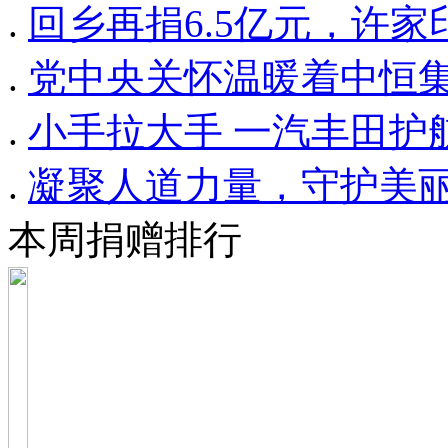
.
回乡再捐6.5亿元，许
.
党中央关怀温暖着中恒集
.
小手拉大手 一汽丰田护
.
凝聚人道力量，守护美丽
本周捐赠排行