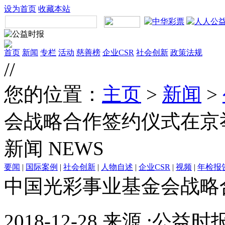
设为首页
收藏本站
首页
新闻
专栏
活动
慈善榜
企业CSR
社会创新
政策法规
//
您的位置：
主页
>
新闻
>
会战略合作签约仪式在京
新闻
NEWS
要闻
|
国际案例
|
社会创新
|
人物自述
|
企业CSR
|
视频
|
年检报
中国光彩事业基金会战略
2018-12-28 来源 :公益时