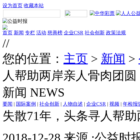
设为首页
收藏本站
首页
新闻
专栏
活动
慈善榜
企业CSR
社会创新
政策法规
//
您的位置：
主页
>
新闻
>
人帮助两岸亲人骨肉团圆
新闻
NEWS
要闻
|
国际案例
|
社会创新
|
人物自述
|
企业CSR
|
视频
|
年检报
失散71年，头条寻人帮
2018-12-28 来源 :公益