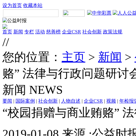
设为首页
收藏本站
首页
新闻
专栏
活动
慈善榜
企业CSR
社会创新
政策法规
//
您的位置：
主页
>
新闻
>
赂” 法律与行政问题研讨
新闻
NEWS
要闻
|
国际案例
|
社会创新
|
人物自述
|
企业CSR
|
视频
|
年检报
“校园捐赠与商业贿赂” 
2019-01-08 来源 :公益时