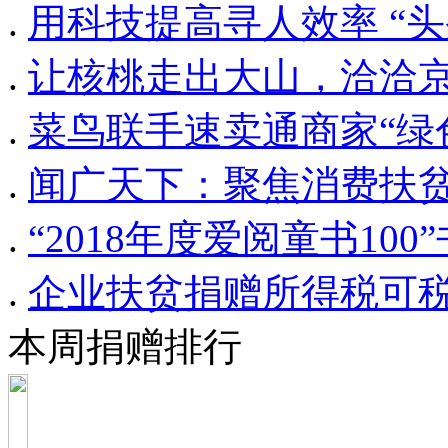
.
用科技提高寻人效率 “头
.
让核桃走出大山，洽洽
.
菜鸟联手速卖通商家“绿
.
闻广天下：聚焦消费扶
.
“2018年度爱阅童书10
.
企业扶贫捐赠所得税可
本周捐赠排行