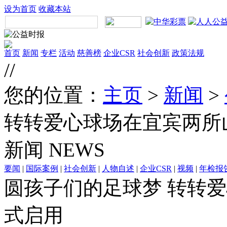
设为首页
收藏本站
首页
新闻
专栏
活动
慈善榜
企业CSR
社会创新
政策法规
//
您的位置：
主页
>
新闻
>
转转爱心球场在宜宾两所
新闻
NEWS
要闻
|
国际案例
|
社会创新
|
人物自述
|
企业CSR
|
视频
|
年检报
圆孩子们的足球梦 转转
式启用