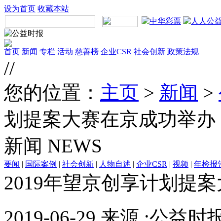
设为首页
收藏本站
首页
新闻
专栏
活动
慈善榜
企业CSR
社会创新
政策法规
//
您的位置：
主页
>
新闻
>
划提案大赛在京成功举办
新闻
NEWS
要闻
|
国际案例
|
社会创新
|
人物自述
|
企业CSR
|
视频
|
年检报
2019年望京创享计划提
2019-06-29 来源 :公益时